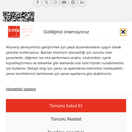
Gizliliğinizi önemsiyoruz
Alışveriş deneyiminizi geliştirmek için yasal düzenlemelere uygun olarak
çerezler kullanıyoruz. Bazıları sitemizin işlevselliği için zorunlu olan
çerezlerdir, diğerleri ise site performans analizi, istatistikler, içerik
Çerez Yönetim Paneli
kişiselleştirmesi ve reklamlar gibi alanlarda size özel hizmet sunabilmemiz
için kullanılır. Detaylı bilgi için çerez ve aydınlatma metnimizi inceleyebilir,
çerez tercihlerinizi belirlemek için çerez ayarlarına göz atabilirsiniz.
Hizmetleri yönetin
© Copyright 2026 |
BMS DESIGN CENTER
Tümünü Kabul Et
Tümünü Reddet
THE BLOOM COLLECTION Kristal Gold Bloom