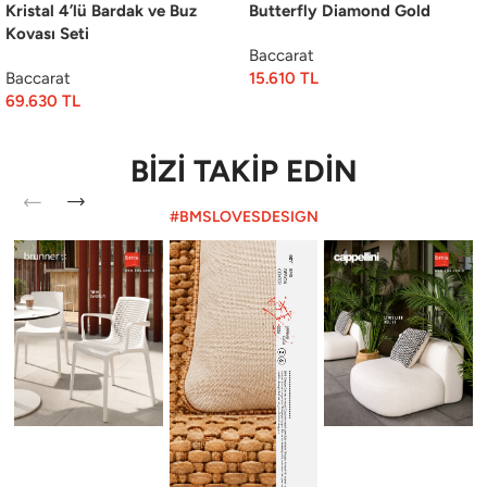
Kristal 4’lü Bardak ve Buz
Butterfly Diamond Gold
Kovası Seti
Baccarat
Baccarat
15.610
TL
69.630
TL
BİZİ TAKİP EDİN
#BMSLOVESDESIGN